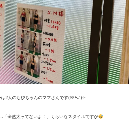
人のちびちゃんのママさんです(୨୧ ❛ᴗ❛)✧
ると……「全然太ってないよ！」くらいなスタイルですが