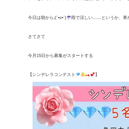
今日は朝から;(´•௰•`)
雨で涼しい……というか、寒
さてさて
今月15日から募集がスタートする
【シンデレラコンテスト
】