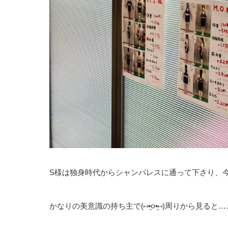
S様は独身時代からシャンパレスに通って下さり、今は2
かなりの美意識の持ち主で(⑅•͈૦•͈⑅)周りから見