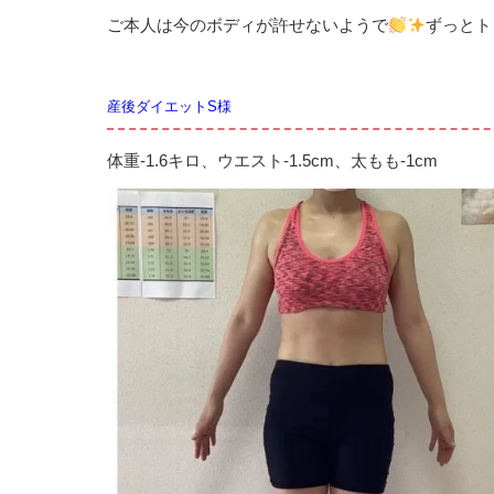
ご本人は今のボディが許せないようで
ずっとト
産後ダイエットS様
体重-1.6キロ、ウエスト-1.5cm、太もも-1cm