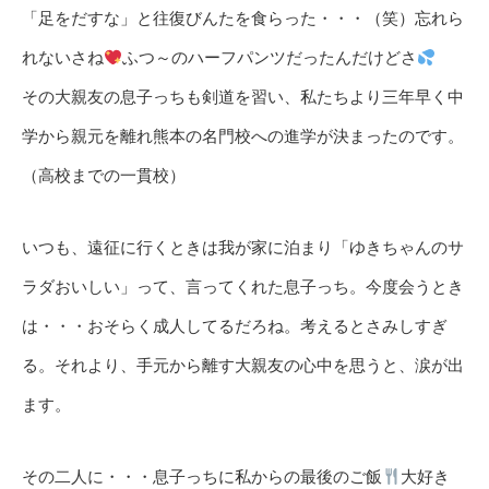
「足をだすな」と往復びんたを食らった・・・（笑）忘れら
れないさね
ふつ～のハーフパンツだったんだけどさ
その大親友の息子っちも剣道を習い、私たちより三年早く中
学から親元を離れ熊本の名門校への進学が決まったのです。
（高校までの一貫校）
いつも、遠征に行くときは我が家に泊まり「ゆきちゃんのサ
ラダおいしい」って、言ってくれた息子っち。今度会うとき
は・・・おそらく成人してるだろね。考えるとさみしすぎ
る。それより、手元から離す大親友の心中を思うと、涙が出
ます。
その二人に・・・息子っちに私からの最後のご飯
大好き