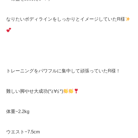
なりたいボディラインをしっかりとイメージしていた
R
様
トレーニングをパワフルに集中して頑張っていた
R
様！
難しい脚やせ大成功
(*
≧∀≦
*)
体重
−2.2kg
ウエスト
−7.5cm