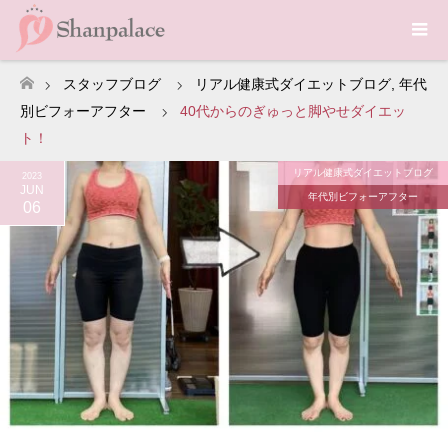
スタッフブログ
リアル健康式ダイエットブログ
,
年代
ホーム
別ビフォーアフター
40代からのぎゅっと脚やせダイエッ
ト！
リアル健康式ダイエットブログ
2023
JUN
年代別ビフォーアフター
06