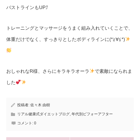
バストラインも
UP
⤴︎
トレーニングとマッサージをうまく組み入れていくことで、
体重だけでなく、すっきりとしたボディラインに
(*
≧∀≦
*)
おしゃれな
R
様、さらにキラキラオーラ
で素敵になられま
した
投稿者:
佐々木 由樹
リアル健康式ダイエットブログ
,
年代別ビフォーアフター
コメント:
0