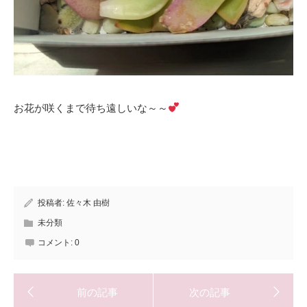
お花が咲くまで待ち遠しいな～～
投稿者:
佐々木 由樹
未分類
コメント:
0