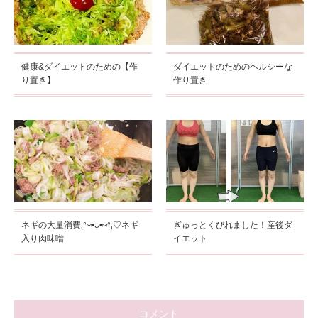
健康&ダイエットのための【作
ダイエットのためのヘルシーな
り置き】
作り置き
ネギの大量消費₍ᐢ⑅•ᴗ•⑅ᐢ₎♡ネギ
ぎゅっとくびれました！産後ダ
入り肉味噌
イエット
コメント