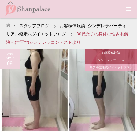
スタッフブログ
お客様体験談
,
シンデレラパーティ
,
ホーム
リアル健康式ダイエットブログ
30代女子の身体の悩みも解
決へ(*^▽^*)シンデレラコンテストより
お客様体験談
2019
MAR
シンデレラパーティ
09
リアル健康式ダイエットブログ