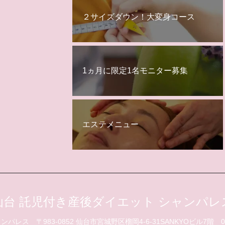
２サイズダウン！大変身コース
1ヵ月に限定1名モニター募集
エステメニュー
仙台 託児付き産後ダイエット シャンパレ
ャンパレス
〒983-0852 仙台市宮城野区榴岡4-6-31SANKYOビル7階
0