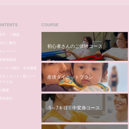
ONTENTS
COURSE
見学・ご相談
設のご案内
初心者さんのご体験コース
ャンペーン
客様体験談
レーナー紹介・会社概要
台ダイエット！筋トレ×
産後ダイエットプラン
ステとは
社概要
予約受付
‐5～7キロ！中変身コース