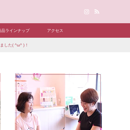
Instagram
RSS
商品ラインナップ
アクセス
た( ^ω^ )！