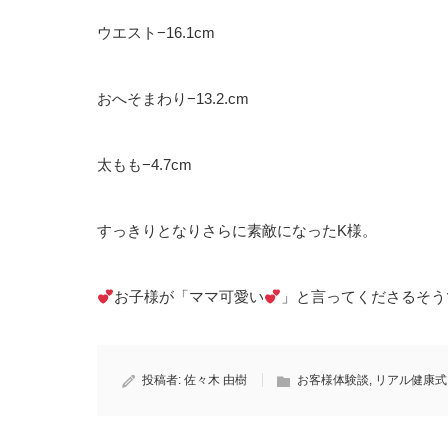
ウエスト
−16.1cm
おへそまわり
−13.2.cm
太もも
−4.7cm
すっきりとなりさらに素敵になった
K
様。
お子様が「ママ可愛い
」と言ってくださるそう
投稿者:
佐々木 由樹
お客様体験談
,
リアル健康式