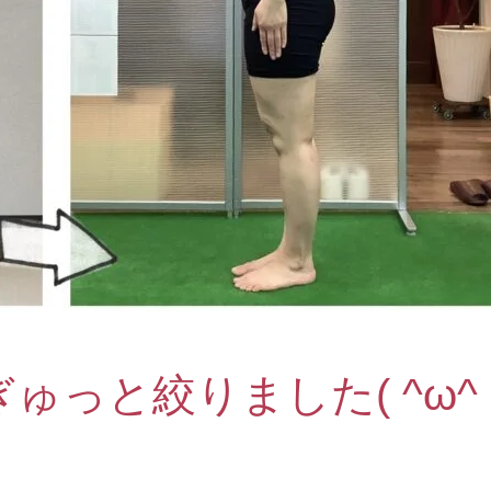
ゅっと絞りました( ^ω^