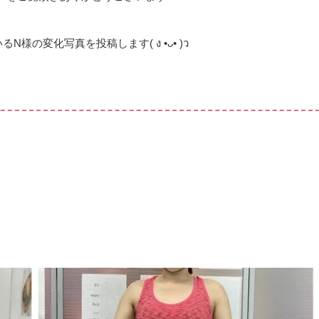
の変化写真を投稿します( ง •ᴗ• )ว ‬