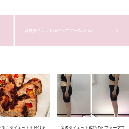
産後ダイエット頑張ってマース(⑉• •⑉)
せる♡ダイエットを続ける
産後ダイエット成功のビフォーアフ