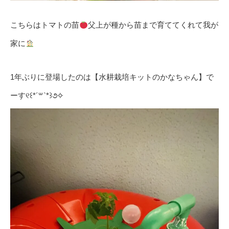
こちらはトマトの苗
父上が種から苗まで育ててくれて我が
家に
1年ぶりに登場したのは【水耕栽培キットのかなちゃん】で
ーす୧꒰*´꒳`*꒱૭✧