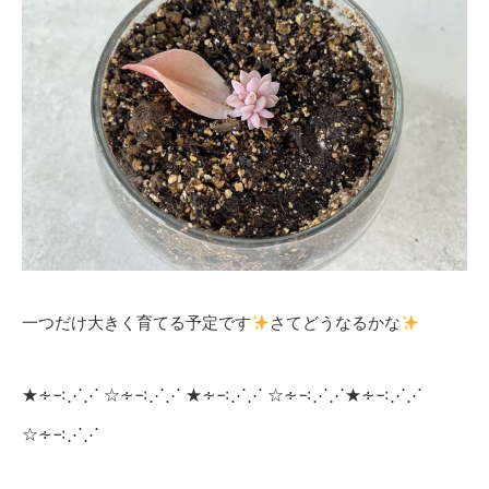
一つだけ大きく育てる予定です
さてどうなるかな
★∻∹⋰⋰ ☆∻∹⋰⋰ ★∻∹⋰⋰ ☆∻∹⋰⋰★∻∹⋰⋰
☆∻∹⋰⋰