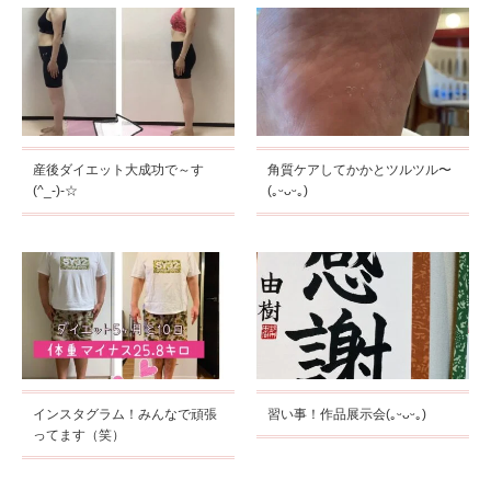
産後ダイエット大成功で～す
角質ケアしてかかとツルツル〜
(^_-)-☆
(｡ᵕᴗᵕ｡)
インスタグラム！みんなで頑張
習い事！作品展示会(｡ᵕᴗᵕ｡)
ってます（笑）