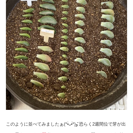
このように並べてみましたぁ(*•̀ᴗ•́*)و ̑̑恐らく2週間位で芽が出