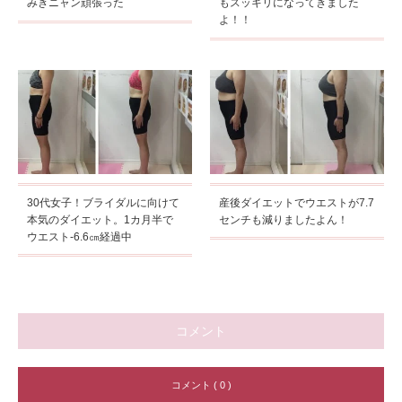
みきニャン頑張った
もスッキリになってきました
よ！！
30代女子！ブライダルに向けて
産後ダイエットでウエストが7.7
本気のダイエット。1カ月半で
センチも減りましたよん！
ウエスト-6.6㎝経過中
コメント
コメント ( 0 )