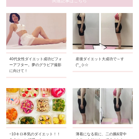
関連記事はこちら
40代女性ダイエット成功ビフォ
産後ダイエット大成功で～す
ーアフター。夢のグラビア撮影
(^_-)-☆
に向けて！
−10キロ本気のダイエット！！
薄着になる前に、二の腕&背中