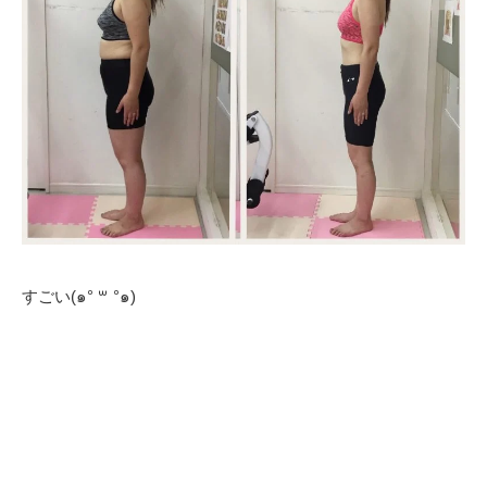
すごい(๑° ꒳ °๑)