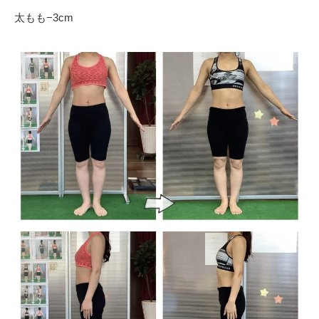
太もも
−3cm