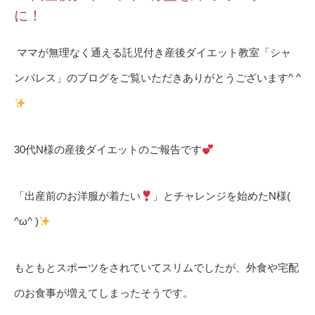
に！
ママが無理なく通える託児付き産後ダイエット教室「シャ
ンパレス」のブログをご覧いただきありがとうございます
^ ^
30
代
N
様の産後ダイエットのご報告です
「出産前のお洋服が着たい
」とチャレンジを始めた
N
様
(
^ω^ )
もともとスポーツをされていてスリムでしたが、外食や宅配
のお食事が増えてしまったそうです。