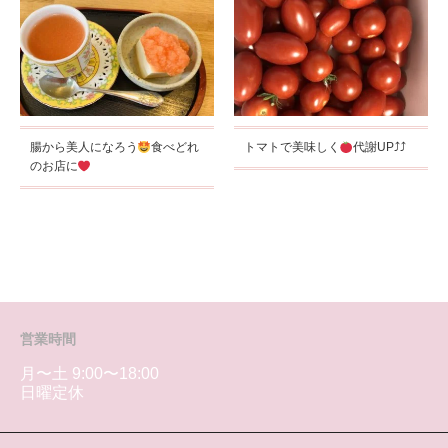
腸から美人になろう
食べどれ
トマトで美味しく
代謝UP⤴︎⤴︎
のお店に
営業時間
月〜土 9:00〜18:00
日曜定休