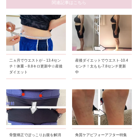
関連記事はこちら
二ヵ月でウエストが－13.4セン
産後ダイエットでウエスト-10.4
チ！体重－8.8キロ更新中☆産後
センチ！太もも-7.8センチ更新
ダイエット
中
骨盤矯正でぽっこりお腹を解消
角質ケアビフォーアフター特集