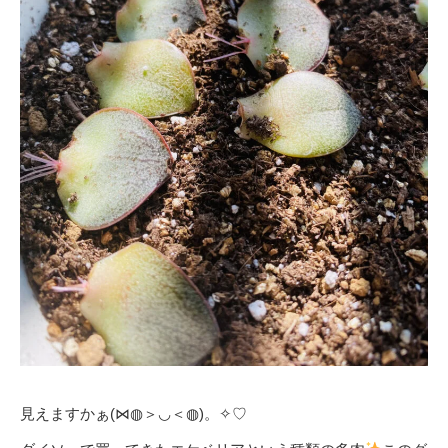
見えますかぁ(⋈◍＞◡＜◍)。✧♡