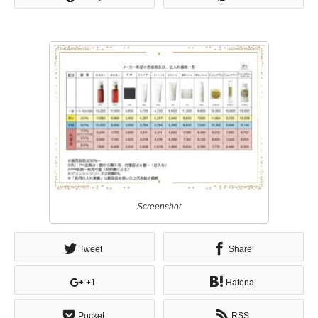
Screenshot
Tweet
Share
+1
Hatena
Pocket
RSS